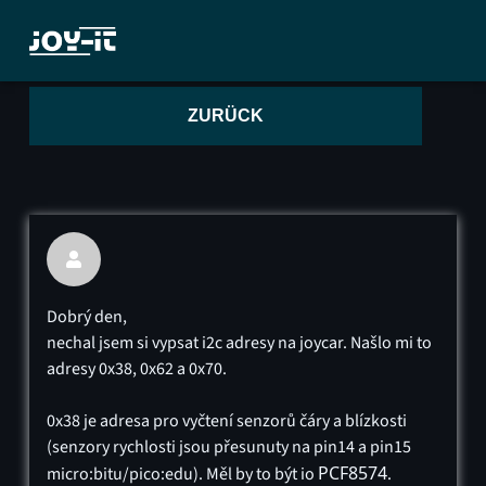
ZURÜCK

Dobrý den,
nechal jsem si vypsat i2c adresy na joycar. Našlo mi to
adresy 0x38, 0x62 a 0x70.
0x38 je adresa pro vyčtení senzorů čáry a blízkosti
(senzory rychlosti jsou přesunuty na pin14 a pin15
PCF8574
micro:bitu/pico:edu). Měl by to být io
.