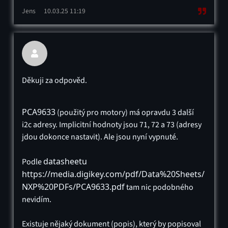
Jens
10.03.25 11:19

Děkuji za odpověd.
PCA9633
(použitý pro motory) má opravdu 3 další
i2c adresy. Implicitní hodnoty jsou 71, 72 a 73 (adresy
jdou dokonce nastavit). Ale jsou nyní vypnuté.
datasheetu 
Podle
https://media.digikey.com/pdf/Data%20Sheets/
NXP%20PDFs/PCA9633.pdf
tam nic podobného
nevidím.
Existuje nějaký dokument (popis), který by popisoval