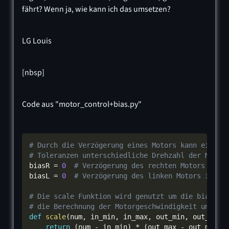
fährt? Wenn ja, wie kann ich das umsetzen?
LG Louis
[nbsp]
Code aus "motor_control+bias.py"
# Durch die Verzögerung eines Motors kann eine d
# Toleranzen unterschiedliche Drehzahl der Motor
biasR 
=
0
# Verzögerung des rechten Motors in P
biasL 
=
0
# Verzögerung des linken Motors in Pr
# Die scale Funktion wird genutzt um die bias-Va
# die Berechnung der Motorgeschwindigkeit umzusk
def
scale
(
num
,
 in_min
,
 in_max
,
 out_min
,
 out_max
)
return
(
num 
-
 in_min
)
*
(
out_max 
-
 out_min
)