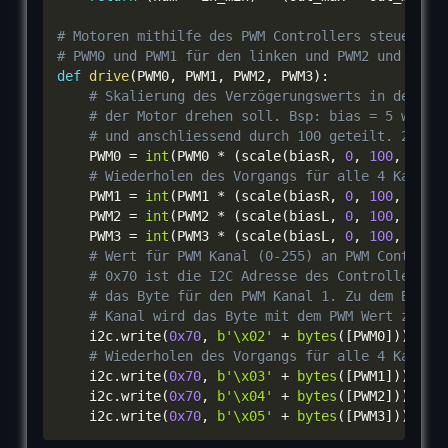
# Motoren mithilfe des PWM Controllers steuern
# PWM0 und PWM1 für den linken und PWM2 und PWM3
def
drive
(
PWM0
,
 PWM1
,
 PWM2
,
 PWM3
)
:
# Skalierung des Verzögerungswerts in den We
# der Motor drehen soll. Bsp: bias = 5 wird 
# und anschliessend durch 100 geteilt. 255 *
    PWM0 
=
int
(
PWM0 
*
(
scale
(
biasR
,
0
,
100
,
100
,
# Wiederholen des Vorgangs für alle 4 Kanäle
    PWM1 
=
int
(
PWM1 
*
(
scale
(
biasR
,
0
,
100
,
100
,
    PWM2 
=
int
(
PWM2 
*
(
scale
(
biasL
,
0
,
100
,
100
,
    PWM3 
=
int
(
PWM3 
*
(
scale
(
biasL
,
0
,
100
,
100
,
# Wert für PWM Kanal (0-255) an PWM Controll
# 0x70 ist die I2C Adresse des Controllers. 
# das Byte für den PWM Kanal 1. Zu dem Byte 
# Kanal wird das Byte mit dem PWM Wert zu ad
    i2c
.
write
(
0x70
,
b'\x02'
+
bytes
(
[
PWM0
]
)
)
# Wiederholen des Vorgangs für alle 4 Kanäle
    i2c
.
write
(
0x70
,
b'\x03'
+
bytes
(
[
PWM1
]
)
)
    i2c
.
write
(
0x70
,
b'\x04'
+
bytes
(
[
PWM2
]
)
)
    i2c
.
write
(
0x70
,
b'\x05'
+
bytes
(
[
PWM3
]
)
)